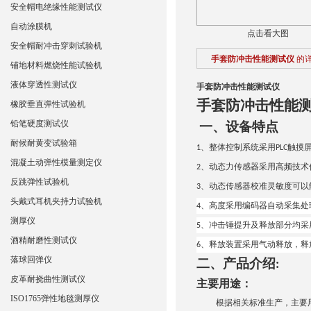
安全帽电绝缘性能测试仪
自动涂膜机
点击看大图
安全帽耐冲击穿刺试验机
手套防冲击性能测试仪
的
铺地材料燃烧性能试验机
液体穿透性测试仪
手套防冲击性能测试仪
手套防冲击性能
橡胶垂直弹性试验机
铅笔硬度测试仪
一、设备特点
耐候耐黄变试验箱
、整体控制系统采用
触摸
1
PLC
混凝土动弹性模量测定仪
、动态力传感器采用高频技术
2
反跳弹性试验机
、动态传感器校准灵敏度可以
3
头戴式耳机夹持力试验机
、高度采用编码器自动采集处
4
测厚仪
、冲击锤提升及释放部分均采
5
酒精耐磨性测试仪
、释放装置采用气动释放，释
6
落球回弹仪
二、产品介绍
:
皮革耐挠曲性测试仪
主要用途：
ISO1765弹性地毯测厚仪
根据相关标准生产，主要