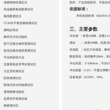
漆膜鲜映性测定仪
院所、产品质检院所、手套的
依据标准：
高温极限氧指数测试仪
本机依据标准
氧指数测定仪
:
GB24541-2
UL94水平垂直燃烧测试仪
三、主要参数
漏电起痕仪
冲击锤 ：材质
钢，质量
45#
2.5
耐碎石冲击试验机
撑砧 ： 材质
钢，高度
45#
18
阻干态微生物穿透测试仪
传感器 ：动态力传感器，量程
阻湿态微生物穿透测试仪
数据系统：采样频率
，采
10kHz
手动表面张力仪
冲击高度：
，可自行
0-1000mm
克莱斯勒皮革弯折测试仪
冲击能量：
，可通过调整
0-25J
六足滚筒测试仪
设备电源：
，
。
AC220V
50Hz
防雨淋测试仪
喷淋式拒水性能测试仪
通用耐磨试验机
盐雾色牢度测试箱
耐磨测试仪