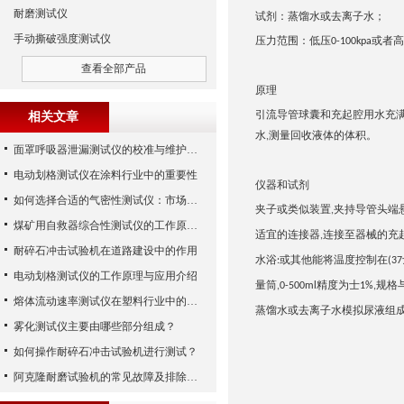
耐磨测试仪
试剂：蒸馏水或去离子水；
手动撕破强度测试仪
压力范围：低压
或者高
0-100kpa
查看全部产品
原理
引流导管球囊和充起腔用水充
相关文章
水
测量回收液体的体积。
,
面罩呼吸器泄漏测试仪的校准与维护技巧
电动划格测试仪在涂料行业中的重要性
仪器和试剂
如何选择合适的气密性测试仪：市场指南
夹子或类似装置
夹持导管头端
,
煤矿用自救器综合性测试仪的工作原理与功能解析
适宜的连接器
连接至器械的充
,
耐碎石冲击试验机在道路建设中的作用
水浴
或其他能将温度控制在
:
(37
电动划格测试仪的工作原理与应用介绍
量筒
精度为士
规格
,
0-500ml
1%,
熔体流动速率测试仪在塑料行业中的应用
蒸馏水或去离子水模拟尿液组
雾化测试仪主要由哪些部分组成？
如何操作耐碎石冲击试验机进行测试？
阿克隆耐磨试验机的常见故障及排除方法