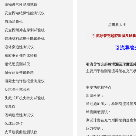
织物透气性能测试仪
安全帽电绝缘性能测试仪
自动涂膜机
点击看大图
安全帽耐冲击穿刺试验机
引流导管充起腔泄漏及球囊
铺地材料燃烧性能试验机
液体穿透性测试仪
引流导管
橡胶垂直弹性试验机
铅笔硬度测试仪
引流导管充起腔泄漏及球囊回
主要用于检测引流导管在充气
耐候耐黄变试验箱
混凝土动弹性模量测定仪
主要功能和特点
反跳弹性试验机
泄漏检测：
头戴式耳机夹持力试验机
通过施加压力，检测引流导管
测厚仪
球囊回缩测试：
酒精耐磨性测试仪
测试球囊在充气后回缩的速度
落球回弹仪
压力控制：
皮革耐挠曲性测试仪