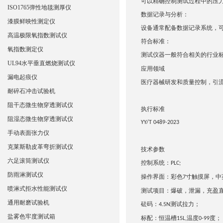
可以精确控制测试过程中的压
ISO1765弹性地毯测厚仪
数据记录与分析：
漆膜鲜映性测定仪
设备通常配备数据记录系统，
高温极限氧指数测试仪
符合标准：
氧指数测定仪
测试仪器一般符合相关的行业
UL94水平垂直燃烧测试仪
应用领域
漏电起痕仪
医疗器械研发和质量控制
，
引
耐碎石冲击试验机
阻干态微生物穿透测试仪
执行标准
阻湿态微生物穿透测试仪
YY/T 0489-2023
手动表面张力仪
克莱斯勒皮革弯折测试仪
技术参数
六足滚筒测试仪
控制系统：
PLC;
防雨淋测试仪
操作界面：彩色
寸触摸屏，中
7
喷淋式拒水性能测试仪
测试项目：爆破，泄漏，充盈
通用耐磨试验机
砝码：
测试拉力；
4.5N
盐雾色牢度测试箱
标配：恒温槽
温度
度；
15L,
0-99