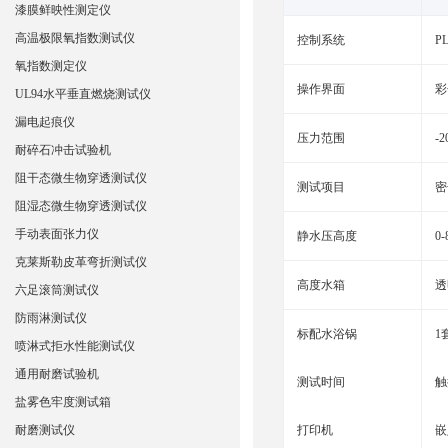
漆膜鲜映性测定仪
高温极限氧指数测试仪
控制系统‌
P
氧指数测定仪
操作界面‌
彩
UL94水平垂直燃烧测试仪
漏电起痕仪
压力范围
-
耐碎石冲击试验机
阻干态微生物穿透测试仪
测试项目
密
阻湿态微生物穿透测试仪
手动表面张力仪
静水压高度
0
克莱斯勒皮革弯折测试仪
高度水箱
透
六足滚筒测试仪
防雨淋测试仪
标配水浴锅
1
喷淋式拒水性能测试仪
通用耐磨试验机
测试时间
触
盐雾色牢度测试箱
耐磨测试仪
打印机
嵌