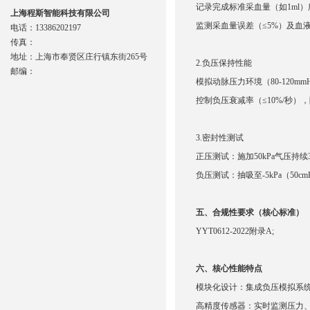
记录完成标准采血量（如1ml）
上海程斯智能科技有限公司
监测采血量误差（≤5%）及血
电话：13386202197
传真：
地址：上海市奉贤区庄行镇东街265号
2.
‌负压保持性能‌
邮编：
模拟动脉压力环境（80-120m
控制负压衰减率（≤10%/秒），
3.
‌密封性测试‌
正压测试：施加50kPa气压持续
负压测试：抽吸至-5kPa（50c
五、
合规性要求（核心标准）
YYT0612-2022附录A;
六、
核心性能特点
模块化设计‌：集成负压模拟系
‌高精度传感器‌：实时监测压力