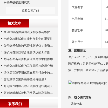
手动撕破强度测试仪
气源要求
0
查看全部产品
电压电流
11
相关文章
整机功率
2
面罩呼吸器泄漏测试仪的校准与维护技巧
电动划格测试仪在涂料行业中的重要性
外形尺寸
13
如何选择合适的气密性测试仪：市场指南
三、
应用领域
煤矿用自救器综合性测试仪的工作原理与功能解析
‌生产企业‌：用于出厂质量检测
耐碎石冲击试验机在道路建设中的作用
‌医疗机构‌：采购前性能评估，
电动划格测试仪的工作原理与应用介绍
‌第三方检测‌：独立验证产品符合性，
熔体流动速率测试仪在塑料行业中的应用
雾化测试仪主要由哪些部分组成？
如何操作耐碎石冲击试验机进行测试？
阿克隆耐磨试验机的常见故障及排除方法
四、核心测试指标
联系我们
1.
‌采血效率‌