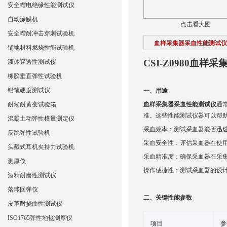
安全帽电绝缘性能测试仪
自动涂膜机
点击看大图
安全帽耐冲击穿刺试验机
血样采集器采血性能测试仪
铺地材料燃烧性能试验机
CSI-Z0980
血样采
液体穿透性测试仪
橡胶垂直弹性试验机
铅笔硬度测试仪
一、
用途
耐候耐黄变试验箱
血样采集器采血性能测试仪
通
准。这些性能测试仪器可以帮
混凝土动弹性模量测定仪
采血效率：测试采血器能否迅
反跳弹性试验机
采血安全性：评估采血器在使
头戴式耳机夹持力试验机
采血精准度：确保采血器在采
测厚仪
操作便捷性：测试采血器的设
酒精耐磨性测试仪
落球回弹仪
二
、关键性能参数
皮革耐挠曲性测试仪
ISO1765弹性地毯测厚仪
‌项目‌
‌