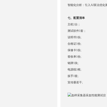
‌智能化分析‌：引入AI算法优化
七、配置清单
主机1台；
测试软件1套；
说明书1份;
合格证1份;
保修卡1份;
签收单1份;
铭牌1块;
电源线1根;
扳手1套;
宣传册若干;