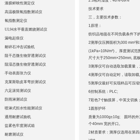
2
.3相对湿度：46%-69%
漆膜鲜映性测定仪
技术要求
高温极限氧指数测试仪
三，
主要技术参数：
氧指数测定仪
1原理：
UL94水平垂直燃烧测试仪
纺织品地毯在不同负载条件下
漏电起痕仪
2测厚仪压脚面积为300 mm²和
耐碎石冲击试验机
(1kPa=10N/m²) 。厚度
阻干态微生物穿透测试仪
尺寸大于250mm×250mm, 
阻湿态微生物穿透测试仪
3测厚仪可自动选取加载重量，加载最大
手动表面张力仪
4测厚仪可自动定时，读取卸载后
克莱斯勒皮革弯折测试仪
5测厚仪最好可实现样品可压
六足滚筒测试仪
6
控制系统：
PLC;
防雨淋测试仪
7
彩色
7
寸触摸屏，中英文切换
喷淋式拒水性能测试仪
1圆形护环
通用耐磨试验机
质量为1000g±10g; 圆环的外
个40mm 宽的开口。
盐雾色牢度测试箱
2材质要求：测厚仪选用在第四
耐磨测试仪