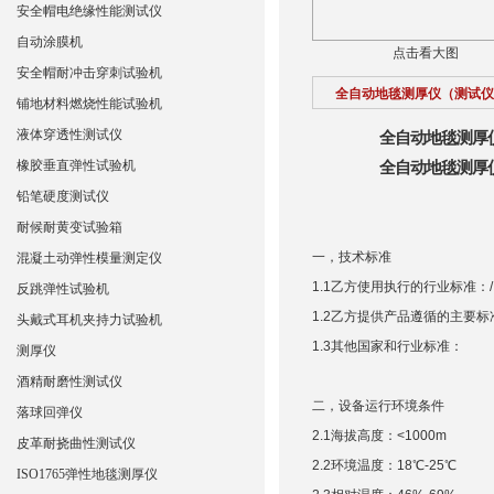
安全帽电绝缘性能测试仪
自动涂膜机
点击看大图
安全帽耐冲击穿刺试验机
全自动地毯测厚仪（测试仪
铺地材料燃烧性能试验机
液体穿透性测试仪
全自动地毯测厚
橡胶垂直弹性试验机
全自动地毯测厚
铅笔硬度测试仪
耐候耐黄变试验箱
一，
技术标准
混凝土动弹性模量测定仪
1.1
乙方使用执行的行业标准：/
反跳弹性试验机
1.2
乙方提供产品遵循的主要标准： 
头戴式耳机夹持力试验机
1.3
其他国家和行业标准：
测厚仪
酒精耐磨性测试仪
二，
设备运行环境条件
落球回弹仪
2.1
海拔高度：<1000m
皮革耐挠曲性测试仪
2
.2环境温度：18℃-25℃
ISO1765弹性地毯测厚仪