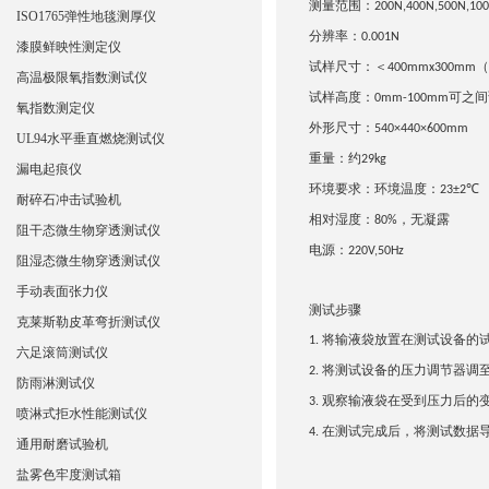
测量范围：
200N,400N,500N,
10
ISO1765弹性地毯测厚仪
分辨率：
0.0
0
1N
漆膜鲜映性测定仪
试样尺寸：＜
（
400mmx300mm
高温极限氧指数测试仪
试样高度：
可之间
0
mm-100mm
氧指数测定仪
外形尺寸：
5
4
0×4
4
0×
600
mm
UL94水平垂直燃烧测试仪
重量：约
29
kg
漏电起痕仪
环境要求
：
环境温度：
23±2℃
耐碎石冲击试验机
相对湿度：
，无凝露
80%
阻干态微生物穿透测试仪
电源：
220V,50Hz
阻湿态微生物穿透测试仪
手动表面张力仪
测试步骤
克莱斯勒皮革弯折测试仪
将输液袋放置在测试设备的
1.
六足滚筒测试仪
将测试设备的压力调节器调
2.
防雨淋测试仪
观察输液袋在受到压力后的
3.
喷淋式拒水性能测试仪
在测试完成后，将测试数据
4.
通用耐磨试验机
盐雾色牢度测试箱