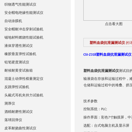
织物透气性能测试仪
安全帽电绝缘性能测试仪
自动涂膜机
点击看大图
安全帽耐冲击穿刺试验机
铺地材料燃烧性能试验机
塑料血袋抗泄漏测试仪
的
液体穿透性测试仪
橡胶垂直弹性试验机
塑料血袋抗泄漏测试仪
CSI-Z318
铅笔硬度测试仪
耐候耐黄变试验箱
塑料血袋抗泄漏测试仪
测试目
混凝土动弹性模量测定仪
输液袋在存放和运输过程中，
仓储和运输过程中的堆叠、挤
反跳弹性试验机
头戴式耳机夹持力试验机
技术参数
测厚仪
控制系统：
PLC;
酒精耐磨性测试仪
操作界面：彩色
寸触摸屏，中
7
落球回弹仪
选配：台式电脑主机及显示屏
皮革耐挠曲性测试仪