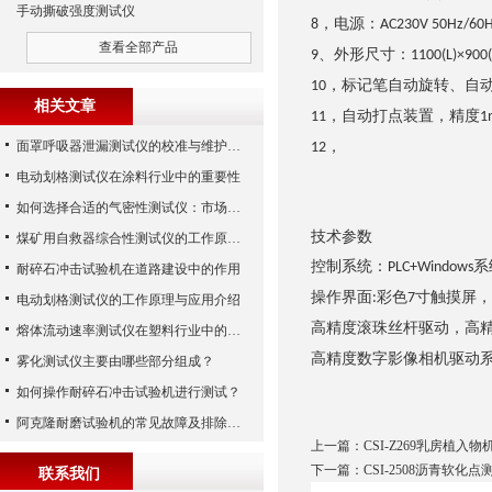
手动撕破强度测试仪
，
电源：
8
AC230V 50Hz/60
查看全部产品
、外形尺寸：
9
1100(L)×90
，
标记笔自动旋转、自
10
相关文章
，
自动打点装置，精度
11
1
面罩呼吸器泄漏测试仪的校准与维护技巧
，
12
电动划格测试仪在涂料行业中的重要性
如何选择合适的气密性测试仪：市场指南
技术参数
煤矿用自救器综合性测试仪的工作原理与功能解析
控制系统：
系
PLC+Windows
耐碎石冲击试验机在道路建设中的作用
操作界面
彩色
寸触摸屏，
:
7
电动划格测试仪的工作原理与应用介绍
高精度滚珠丝杆驱动，高
熔体流动速率测试仪在塑料行业中的应用
高精度数字影像相机驱动
雾化测试仪主要由哪些部分组成？
如何操作耐碎石冲击试验机进行测试？
阿克隆耐磨试验机的常见故障及排除方法
上一篇：
CSI-Z269乳房植入
下一篇：
CSI-2508沥青软化点
联系我们