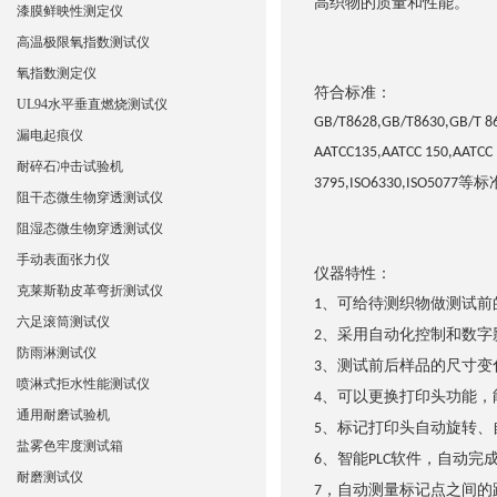
高织物的质量和性能。
漆膜鲜映性测定仪
高温极限氧指数测试仪
氧指数测定仪
符合标准：
UL94水平垂直燃烧测试仪
GB/T8628,GB/T8630,GB/T 86
漏电起痕仪
AATCC135,AATCC 150,AATCC 
耐碎石冲击试验机
等标
3795,ISO6330,ISO5077
阻干态微生物穿透测试仪
阻湿态微生物穿透测试仪
手动表面张力仪
仪器特性：
克莱斯勒皮革弯折测试仪
、可给待测织物做测试前
1
六足滚筒测试仪
、采用自动化控制和数字
2
防雨淋测试仪
、测试前后样品的尺寸变
3
喷淋式拒水性能测试仪
、可以更换打印头功能，
4
通用耐磨试验机
、标记打印头自动旋转、
5
盐雾色牢度测试箱
、智能
软件，自动完
6
PLC
耐磨测试仪
，
自动测量标记点之间的
7