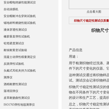
安全帽电绝缘性能测试仪
自动涂膜机
点击看大图
安全帽耐冲击穿刺试验机
织物尺寸稳定性测试仪质量
铺地材料燃烧性能试验机
液体穿透性测试仪
织物尺寸
橡胶垂直弹性试验机
铅笔硬度测试仪
产品信息
耐候耐黄变试验箱
用途：
混凝土动弹性模量测定仪
用于检测织物经过洗涤、
反跳弹性试验机
件下的尺寸变化的仪器。
头戴式耳机夹持力试验机
这种测试仪通过将织物样
测厚仪
试。测试仪会记录织物样
酒精耐磨性测试仪
织物尺寸稳定性测试仪的
落球回弹仪
物在不同条件下的尺寸变
的设计和生产工艺，提高
皮革耐挠曲性测试仪
总之，织物尺寸稳定性测
ISO1765弹性地毯测厚仪