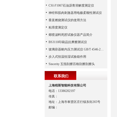
CSI-F1067石油沥青溶解度测定仪
神经和肌肉刺激器用电极柔顺性测试仪
垂直燃烧测试仪的使用方法
粘滑度测定仪
熔喷滤料死腔试验仪器产品简介
BS3110印刷品抗摩擦测试仪
玻璃容器耐内压力测试仪 GB/T 4546-2008 上海程斯
步入式恒温恒湿试验箱作用
Sincerity 五指刮擦百格刮擦刮擦头
联系我们
上海程斯智能科技有限公司
电话：13386202197
传真：
地址：上海市奉贤区庄行镇东街265号
邮编：