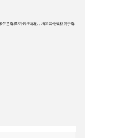
米
任意选择
种属于标配，增加其他规格属于选
2
询