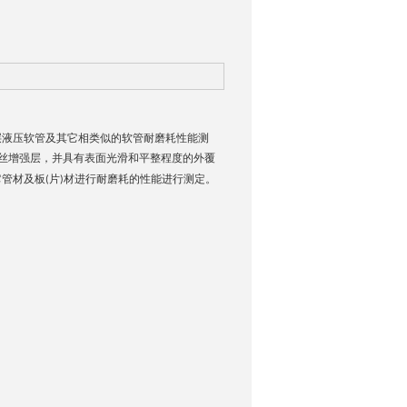
层液压软管及其它相类似的软管耐磨耗性能测
丝增强层，并具有表面光滑和平整程度的外覆
它管材及板
片
材进行耐磨耗的性能进行测定。
(
)