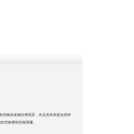
QQ
在线咨
有织物或者钢丝增强层，并且具有表面光滑和
的软管耐磨耗性能测量。