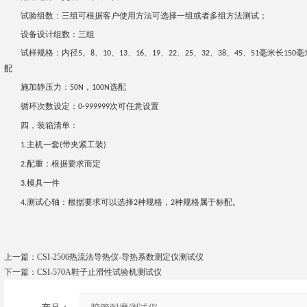
试验组数：三组
可根据客户使用方法可选择
一组
或者多组方法测试；
设备设计组数：三组
试样规格：内径
、
、
、
、
、
、
、
、
、
、
、
毫米长
毫
5
8
10
13
16
19
22
25
32
38
45
51
150
配
施加静压力：
，
选配
50
N
100
N
循环次数设定：
次
可任意设置
0-
999999
四，
装箱清单：
主机一套
带夹紧工装
1.
(
)
配重：
根据要求而定
2.
模具一件
3.
测试心轴：
根据要求可以选择
种规格，
种规格属于标配
。
4.
2
2
上一篇：
CSI-2506热流法导热仪-导热系数测定仪测试仪
下一篇：
CSI-570A鞋子止滑性试验机测试仪