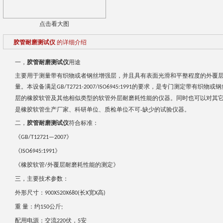
点击看大图
胶管耐磨测试仪
的详细介绍
一，
胶管耐磨测试仪
用途
主要用于测量带有织物或者钢丝增强层，并且具有表面光滑和平整程度的外覆
量。本设备满足
的要求，是专门测定带有织物或钢
GB/T2721-2007/ISO6945:1991
层的橡胶软管及其他相似类型的软管外层耐磨耗性能的仪器。同时也可以对其
是橡胶软管生产厂家、科研单位、质检单位不可-缺少的试验仪器。
二
，
胶管耐磨测试仪
符合标准：
《
》
GB/T12721—2007
《
》
ISO6945:1991
《橡胶软管
外覆层耐磨耗性能的测定》
/
三，
主要技术参数：
外形尺寸：
长
宽
高
900X520X680(
X
X
)
重
量：约
公斤
150
;
配用电源：交流
伏，
安
220
5