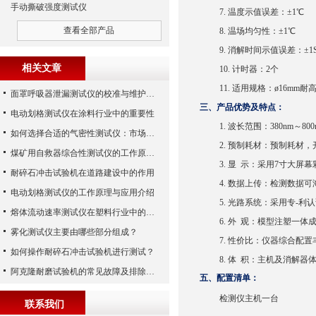
手动撕破强度测试仪
7.
温度示值误差：±1℃
查看全部产品
8.
温场均匀性：±1℃
9.
消解时间示值误差：±1
相关文章
10.
计时器：2个
11.
适用规格：ø16mm耐
面罩呼吸器泄漏测试仪的校准与维护技巧
三、产品优势及特点：
电动划格测试仪在涂料行业中的重要性
1.
波长范围：380nm～8
如何选择合适的气密性测试仪：市场指南
2.
预制耗材：预制耗材，
煤矿用自救器综合性测试仪的工作原理与功能解析
3.
显 示：采用
7
寸大屏幕
耐碎石冲击试验机在道路建设中的作用
4.
数据上传：检测数据可
电动划格测试仪的工作原理与应用介绍
5.
光路系统：采用专-利
熔体流动速率测试仪在塑料行业中的应用
6.
外 观：模型注塑一体
雾化测试仪主要由哪些部分组成？
7.
性价比：仪器综合配置
如何操作耐碎石冲击试验机进行测试？
8.
体 积：主机及消解器
阿克隆耐磨试验机的常见故障及排除方法
五、配置清单：
检测仪主机一台
联系我们