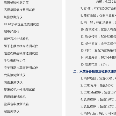
总磷：0.02-2＆0
漆膜鲜映性测定仪
7.
存 储：可存储500万
高温极限氧指数测试仪
8.
预
存曲线：仪器内置标
氧指数测定仪
9.
消 解：标配消解器，
UL94水平垂直燃烧测试仪
10.
自动校准：仪器具有
漏电起痕仪
11.
数据传输：配备USB
耐碎石冲击试验机
12.
操作界面：全中文操
阻干态微生物穿透测试仪
13.
打印：标配内置热敏
阻湿态微生物穿透测试仪
14.
光源寿命：10万小时
手动表面张力仪
15.
误差范围：±
5%
；
克莱斯勒皮革弯折测试仪
二、
水质多参数快速检测仪测
六足滚筒测试仪
1.
消解项目：预置COD，
防雨淋测试仪
2.
COD程序：预设165℃
喷淋式拒水性能测试仪
3.
CODMn程序：预设10
通用耐磨试验机
4.
总磷程序 ：预设120℃
盐雾色牢度测试箱
5.
总氮程序 ：预设122℃
耐磨测试仪
6.
消解孔位：
9
孔 可同时