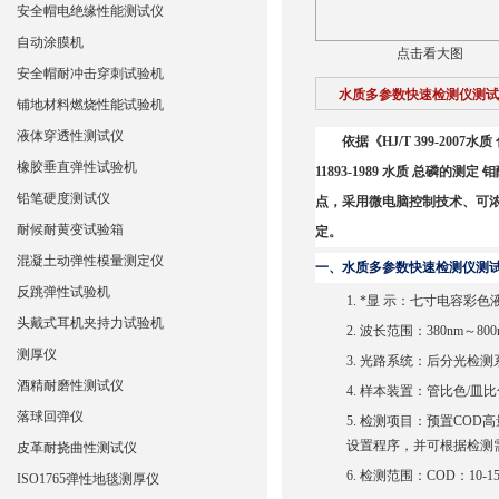
安全帽电绝缘性能测试仪
自动涂膜机
点击看大图
安全帽耐冲击穿刺试验机
水质多参数快速检测仪测试
铺地材料燃烧性能试验机
液体穿透性测试仪
依据《
HJ/T 399-2007
水质
橡胶垂直弹性试验机
11893-1989
水质 总磷的测定 
铅笔硬度测试仪
点，采用微电脑控制技术、可
耐候耐黄变试验箱
定。
混凝土动弹性模量测定仪
一、
水质多参数快速检测仪测
反跳弹性试验机
1.
*显 示：七寸电容彩色
头戴式耳机夹持力试验机
2.
波长范围：380nm～80
测厚仪
3.
光路系统：后分光检测
酒精耐磨性测试仪
4.
样本装置：管比色
/皿
落球回弹仪
5.
检测项目：预置COD
设置程序，并可根据检测
皮革耐挠曲性测试仪
6.
检测范围：COD：10-150＆
ISO1765弹性地毯测厚仪