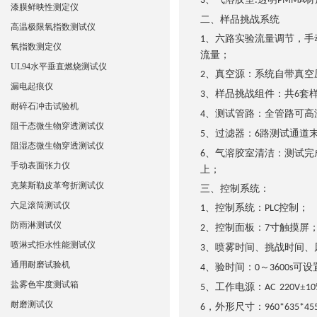
3
:
PMMA
漆膜鲜映性测定仪
二、样品挑战系统
高温极限氧指数测试仪
、六路实验流量调节，
手
1
氧指数测定仪
流量；
UL94水平垂直燃烧测试仪
、真空源：系统自带真空
2
漏电起痕仪
、样品挑战组件：共
套
3
6
耐碎石冲击试验机
、测试管路：全管路可高
4
阻干态微生物穿透测试仪
、过滤器：
路测试通道
5
6
阻湿态微生物穿透测试仪
、气溶胶室清洁：测试完
6
手动表面张力仪
上；
克莱斯勒皮革弯折测试仪
三、控制系统：
六足滚筒测试仪
、控制系统：
控制；
1
PLC
防雨淋测试仪
、控制面板：
寸触摸屏
2
7
喷淋式拒水性能测试仪
、喷雾时间、挑战时间、
3
通用耐磨试验机
、验时间：
～
可设
4
0
3600s
盐雾色牢度测试箱
、工作电源：
±
5
AC 220V
10
耐磨测试仪
，
外形尺寸：
6
960*635*45