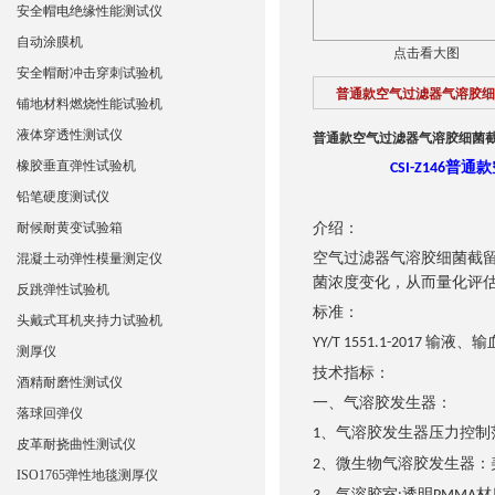
安全帽电绝缘性能测试仪
自动涂膜机
点击看大图
安全帽耐冲击穿刺试验机
普通款空气过滤器气溶胶细
铺地材料燃烧性能试验机
液体穿透性测试仪
普通款空气过滤器气溶胶细菌
橡胶垂直弹性试验机
普通款
CSI-Z146
铅笔硬度测试仪
耐候耐黄变试验箱
介绍：
空气过滤器气溶胶细菌截
混凝土动弹性模量测定仪
菌浓度变化，从而量化评
反跳弹性试验机
标准：
头戴式耳机夹持力试验机
输液、输
YY/T 1551.1-2017
测厚仪
技术指标
：
酒精耐磨性测试仪
一、气溶胶发生器：
落球回弹仪
、气溶胶发生器压力控制
1
皮革耐挠曲性测试仪
、微生物气溶胶发生器：
2
ISO1765弹性地毯测厚仪
、气溶胶室
透明
材