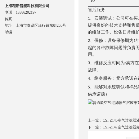
10
上海程斯智能科技有限公司
售后服务
电话：13386202197
、安装调试：公司可在买
1
传真：
提供良好的技术支持和售
地址：上海市奉贤区庄行镇东街265号
邮编：
的维修工作、设备日常维
、保修：设备保修期为
2
1
起的各种故障问题并负责
用。
、维修反应时间为
卖方在
3
:
故障。
、终身服务：卖方承诺在
4
、能够对系统确认和样品
5
供承诺函）
上一篇：
CSI-Z145空气过
下一篇：
CSI-Z147空气过滤