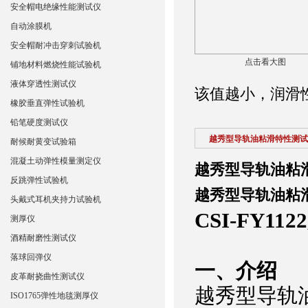
安全帽电绝缘性能测试仪
自动涂膜机
安全帽耐冲击穿刺试验机
点击看大图
铺地材料燃烧性能试验机
液体穿透性测试仪
该值‌越小‌，润
橡胶垂直弹性试验机
铅笔硬度测试仪
越秀型导轨油粘滑特性测试
耐候耐黄变试验箱
混凝土动弹性模量测定仪
越秀型导轨油粘
反跳弹性试验机
越秀型导轨油粘
头戴式耳机夹持力试验机
CSI-FY
测厚仪
酒精耐磨性测试仪
落球回弹仪
‌一、
介绍
皮革耐挠曲性测试仪
‌越秀型导轨油粘
ISO1765弹性地毯测厚仪