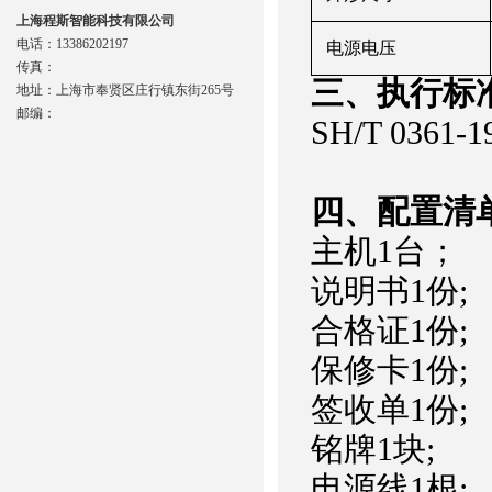
上海程斯智能科技有限公司
电话：13386202197
电源电压
传真：
三、
执行
标
地址：上海市奉贤区庄行镇东街265号
邮编：
SH/T 0361-
四、配置清
主机1台；
说明书1份;
合格证1份;
保修卡1份;
签收单1份;
铭牌1块;
电源线1根;