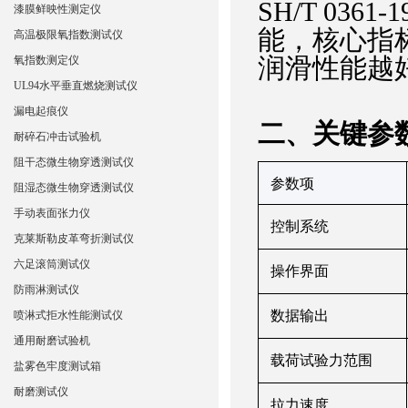
SH/T 0361-1
漆膜鲜映性测定仪
能，核心指标
高温极限氧指数测试仪
润滑性能越
氧指数测定仪
UL94水平垂直燃烧测试仪
漏电起痕仪
‌二、关键参
耐碎石冲击试验机
阻干态微生物穿透测试仪
‌参数项‌
阻湿态微生物穿透测试仪
手动表面张力仪
控制系统
克莱斯勒皮革弯折测试仪
六足滚筒测试仪
操作界面
防雨淋测试仪
数据输出
喷淋式拒水性能测试仪
通用耐磨试验机
载荷试验力范围
盐雾色牢度测试箱
耐磨测试仪
拉力速度